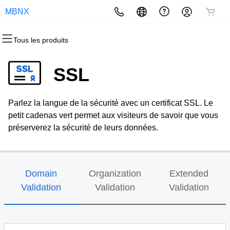
MBNX
Tous les produits
Tous les produits
Tous les produits
Tous les produits
Tous les produits
Tous les produits
Tous les produits
Domaines
Sites Web
Hébergement
Sécurité
Marketing
Email
SSL
Enregistrement domaine
Créateur de sites Web
cPanel
Sécurité site Web
Marketing par email
Messagerie professionnelle
Parlez la langue de la sécurité avec un certificat SSL. Le
Enregistrement groupé (bulk)
WordPress
WordPress
SSL
Référencement (SEO)
petit cadenas vert permet aux visiteurs de savoir que vous
préserverez la sécurité de leurs données.
Transfert de domaine
Web Hosting Plus
Service SSL géré
Transferts par lots
Serveur privé virtuel (VPS)
Sauvegarde de site Web
Domain
Organization
Extended
Validation
Validation
Validation